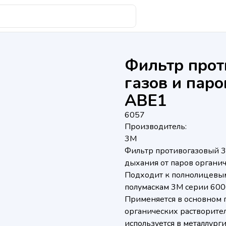
Фильтр прот
газов и пар
ABE1
6057
Производитель:
3M
Фильтр противогазовый 
дыхания от паров органич
Подходит к полнолицевым
полумаскам 3М серии 6000
Применяется в основном п
органических растворител
используется в металлур