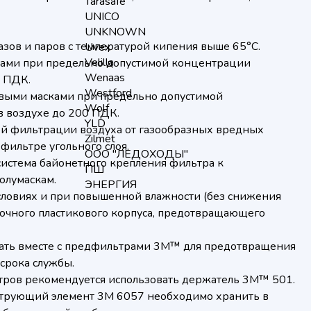
Tarasafe
UNICO
UNKNOWN
азов и паров с температурой кипения выше 65°C.
Uvex
Velilla
ками при предельно допустимой концентрации
Wenaas
0 ПДК.
Westford
выми масками при предельно допустимой
Wolf
 воздухе до 200 ПДК.
YLD
й фильтрации воздуха от газообразных вредных
Zilmet
 фильтре угольного слоя.
ООО "ЛЕДОХОДЫ"
система байонетного крепления фильтра к
ПШ
олумаскам.
ЭНЕРГИЯ
ловиях и при повышенной влажности (без снижения
рочного пластикового корпуса, предотвращающего
ать вместе с предфильтрами 3M™ для предотвращения
срока службы.
ров рекомендуется использовать держатель 3М™ 501.
трующий элемент 3M 6057 необходимо хранить в