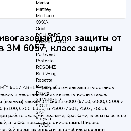
Martor
Mathey
Mechanix
OXXA
Orbit
ивогазовый для защиты от
POLI-TAPE
PREMIER CLO
ов 3M 6057, класс защиты
Plum
Portwest
Protecta
ROSOMZ
Red Wing
Regatta
Ringers
3M™ 6057 ABE1 — разработан для защиты органов
Ruskin
еских и неорганических веществ, кислых газов.
SILVERRED
 (полным) маскам 3М серии 6000 (6700, 6800, 6900) и
SIOEN
 (6100, 6200, 6300) и 7500 (7501, 7502, 7503).
SKF
ри работе с лаками, эмалями, красками, клеем на основе
Sperian
ей, а также при работе с кислотами. Широко
TYVEK
гической промышленности, автомобилестроении,